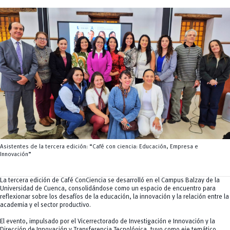
Tecnologías
MOVERU
y Agropecuarias
Posgrados
Radio Universitaria
Salud
Sostenibilidad
Vinculación
Asistentes de la tercera edición: “Café con ciencia: Educación, Empresa e
Innovación”
La tercera edición de Café ConCiencia se desarrolló en el Campus Balzay de la
Universidad de Cuenca, consolidándose como un espacio de encuentro para
reflexionar sobre los desafíos de la educación, la innovación y la relación entre la
academia y el sector productivo.
El evento, impulsado por el Vicerrectorado de Investigación e Innovación y la
Dirección de Innovación y Transferencia Tecnológica, tuvo como eje temático