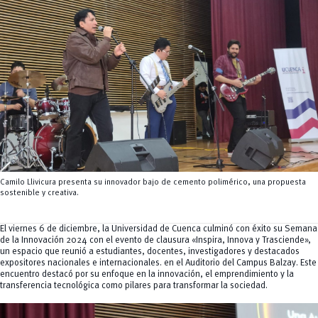
Tecnologías
MOVERU
y Agropecuarias
Posgrados
Radio Universitaria
Salud
Sostenibilidad
Vinculación
Camilo Llivicura presenta su innovador bajo de cemento polimérico, una propuesta
sostenible y creativa.
El viernes 6 de diciembre, la Universidad de Cuenca culminó con éxito su Semana
de la Innovación 2024 con el evento de clausura «Inspira, Innova y Trasciende»,
un espacio que reunió a estudiantes, docentes, investigadores y destacados
expositores nacionales e internacionales. en el Auditorio del Campus Balzay. Este
encuentro destacó por su enfoque en la innovación, el emprendimiento y la
transferencia tecnológica como pilares para transformar la sociedad.