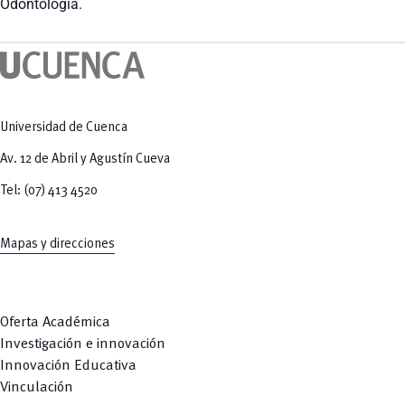
Odontología.
Tecnologías
MOVERU
y Agropecuarias
Posgrados
Radio Universitaria
Salud
Sostenibilidad
Vinculación
Universidad de Cuenca
Av. 12 de Abril y Agustín Cueva
Tel: (07) 413 4520
Mapas y direcciones
Oferta Académica
Investigación e innovación
Innovación Educativa
Vinculación