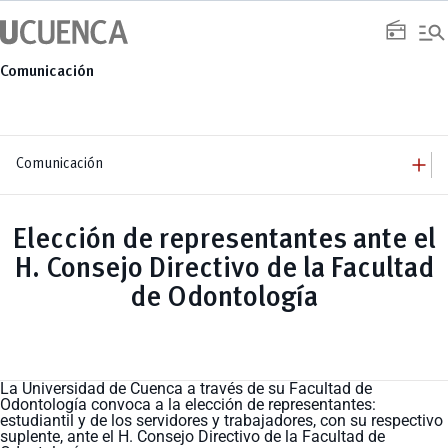
Saltar
manage_search
al
radio
contenido
Comunicación
add
Comunicación
add
Comunicación
Equipo
add
Elección de representantes ante el
Congresos
Servicios
Arquitectura
add
H. Consejo Directivo de la Facultad
Noticias
Artes y Humanidades
Academia
add
C. Sociales, Periodismo, Información y Derecho; Administración y Servicios
Eventos
de Odontología
ACORDES
C.Sociales
Academia
Admisión
Educación
Ciencia y Tecnología
Artes
Educación, Artes y Humanidades
Culturales
Bienestar
Industria y Construcción
Deportivos
Cultura
Ingeniería
Foro
Deportes
Ingeniería Industria y Construcción
Gestión
La Universidad de Cuenca a través de su Facultad de
Epicentro de innovación
INgenieriaIndustria y Construcción
Innovación
Odontología convoca a la elección de representantes:
Género
Ingenierías
Investigación
Gestión
estudiantil y de los servidores y trabajadores, con su respectivo
Ingenierías, Tecnologías, Arquitectura, y Agropecuarias
Vinculación
Innovación
suplente, ante el H. Consejo Directivo de la Facultad de
Salud Humana y Bienestar
Investigación