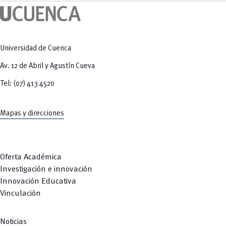
Tecnologías
MOVERU
y Agropecuarias
Posgrados
Radio Universitaria
Salud
Sostenibilidad
Vinculación
Universidad de Cuenca
Av. 12 de Abril y Agustín Cueva
Tel: (07) 413 4520
Mapas y direcciones
Oferta Académica
Investigación e innovación
Innovación Educativa
Vinculación
Noticias