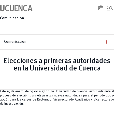
Saltar
manage_search
al
radio
contenido
Comunicación
add
Comunicación
add
Comunicación
Equipo
add
Elecciones a primeras autoridades
Congresos
Servicios
Arquitectura
add
en la Universidad de Cuenca
Noticias
Artes y Humanidades
Academia
add
C. Sociales, Periodismo, Información y Derecho; Administración y Servicios
Eventos
ACORDES
C.Sociales
Academia
Admisión
Educación
Ciencia y Tecnología
Artes
Educación, Artes y Humanidades
Culturales
Bienestar
Industria y Construcción
Deportivos
Cultura
Este 15 de enero, de 07:00 a 17:00, la Universidad de Cuenca llevará adelante el
Ingeniería
Foro
Deportes
proceso de elección para elegir a las nuevas autoridades para el periodo 2021-
Ingeniería Industria y Construcción
Gestión
Epicentro de innovación
INgenieriaIndustria y Construcción
2026, para los cargos de Rectorado, Vicerrectorado Académico y Vicerrectorado
Innovación
Género
Ingenierías
de Investigación.
Investigación
Gestión
Ingenierías, Tecnologías, Arquitectura, y Agropecuarias
Vinculación
Innovación
Salud Humana y Bienestar
Investigación