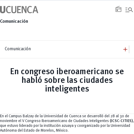
Saltar
manage_search
al
radio
contenido
Comunicación
add
Comunicación
add
Comunicación
Equipo
add
En congreso iberoamericano se
Congresos
Servicios
Arquitectura
add
habló sobre las ciudades
Noticias
Artes y Humanidades
Academia
add
C. Sociales, Periodismo, Información y Derecho; Administración y Servicios
Eventos
inteligentes
ACORDES
C.Sociales
Academia
Admisión
Educación
Ciencia y Tecnología
Artes
Educación, Artes y Humanidades
Culturales
Bienestar
Industria y Construcción
Deportivos
Cultura
Ingeniería
Foro
Deportes
Ingeniería Industria y Construcción
Gestión
Epicentro de innovación
En el Campus Balzay de la Universidad de Cuenca se desarrolló del 28 al 30 de
INgenieriaIndustria y Construcción
Innovación
Género
noviembre el V Congreso Iberoamericano de Ciudades Inteligentes
(ICSC-CITIES),
Ingenierías
Investigación
Gestión
que estuvo liderado por la institución azuaya y coorganizado por la Universidad
Ingenierías, Tecnologías, Arquitectura, y Agropecuarias
Vinculación
Innovación
Salud Humana y Bienestar
Autónoma del Estado de Morelos, México.
Investigación