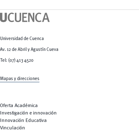
Tecnologías
MOVERU
y Agropecuarias
Posgrados
Radio Universitaria
Salud
Sostenibilidad
Vinculación
Universidad de Cuenca
Av. 12 de Abril y Agustín Cueva
Tel: (07) 413 4520
Mapas y direcciones
Oferta Académica
Investigación e innovación
Innovación Educativa
Vinculación