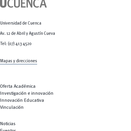
Tecnologías
MOVERU
y Agropecuarias
Posgrados
Radio Universitaria
Salud
Sostenibilidad
Universidad de Cuenca
Vinculación
Av. 12 de Abril y Agustín Cueva
Tel: (07) 413 4520
Mapas y direcciones
Oferta Académica
Investigación e innovación
Innovación Educativa
Vinculación
Noticias