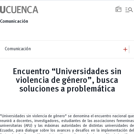
Saltar
manage_search
al
radio
contenido
Comunicación
add
Comunicación
add
Comunicación
Equipo
add
Encuentro “Universidades sin
Congresos
Servicios
Arquitectura
add
violencia de género”, busca
Noticias
Artes y Humanidades
Academia
add
C. Sociales, Periodismo, Información y Derecho; Administración y Servicios
Eventos
soluciones a problemática
ACORDES
C.Sociales
Academia
Admisión
Educación
Ciencia y Tecnología
Artes
Educación, Artes y Humanidades
Culturales
Bienestar
Industria y Construcción
Deportivos
Cultura
Ingeniería
Foro
Deportes
Ingeniería Industria y Construcción
Gestión
Epicentro de innovación
“Universidades sin violencia de género” se denomina el encuentro nacional que
INgenieriaIndustria y Construcción
Innovación
Género
reunirá a docentes, investigadores, estudiantes de las asociaciones femeninas
Ingenierías
Investigación
Gestión
universitarias (AFU) y las máximas autoridades de distintas universidades de
Ingenierías, Tecnologías, Arquitectura, y Agropecuarias
Vinculación
Innovación
Salud Humana y Bienestar
Ecuador, para dialogar sobre los avances y desafíos en la implementación del
Investigación