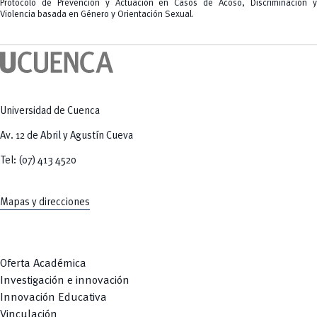
Tecnologías
Protocolo de Prevención y Actuación en Casos de Acoso, Discriminación y
MOVERU
y Agropecuarias
Violencia basada en Género y Orientación Sexual.
Posgrados
Radio Universitaria
Salud
Sostenibilidad
Vinculación
Universidad de Cuenca
Av. 12 de Abril y Agustín Cueva
Tel: (07) 413 4520
Mapas y direcciones
Oferta Académica
Investigación e innovación
Innovación Educativa
Vinculación