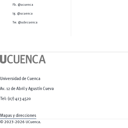
Salud Humana y Bienestar
Radio Universitaria
Fb. @ucuenca
Tecnologías
Salud
y Agropecuarias
Sostenibilidad
Ig. @ucuenca
Vinculación
Tw. @udecuenca
Universidad de Cuenca
Av. 12 de Abril y Agustín Cueva
Tel: (07) 413 4520
Mapas y direcciones
©
2023-2026
UCuenca.