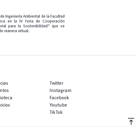
de Ingeniería Ambiental de la Facultad
nca en la IV Feria de Cooperación
orial para la Sostenibilidad” que se
de manera virtual.
icias
Twitter
ntos
Instagram
lioteca
Facebook
icios
Youtube
TikTok
vertical_align_top