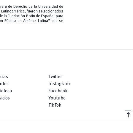
rera de Derecho de la Universidad de
de Latinoamérica, fueron seleccionados
de la Fundación Botín de España, para
ión Pública en América Latina” que se
icias
Twitter
ntos
Instagram
lioteca
Facebook
icios
Youtube
TikTok
vertical_align_top