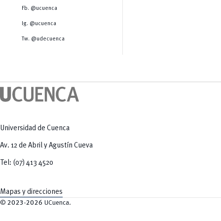
Salud Humana y Bienestar
Radio Universitaria
Fb. @ucuenca
Tecnologías
Salud
y Agropecuarias
Sostenibilidad
Ig. @ucuenca
Vinculación
Tw. @udecuenca
Universidad de Cuenca
Av. 12 de Abril y Agustín Cueva
Tel: (07) 413 4520
Mapas y direcciones
©
2023-2026
UCuenca.