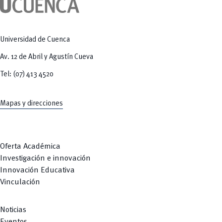
Tecnologías
MOVERU
y Agropecuarias
Posgrados
Radio Universitaria
Salud
Sostenibilidad
Universidad de Cuenca
Vinculación
Av. 12 de Abril y Agustín Cueva
Tel: (07) 413 4520
Mapas y direcciones
Oferta Académica
Investigación e innovación
Innovación Educativa
Vinculación
Noticias