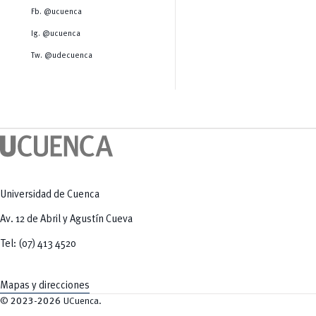
Salud Humana y Bienestar
Radio Universitaria
Fb. @ucuenca
Tecnologías
Salud
y Agropecuarias
Sostenibilidad
Ig. @ucuenca
Vinculación
Tw. @udecuenca
Universidad de Cuenca
Av. 12 de Abril y Agustín Cueva
Tel: (07) 413 4520
Mapas y direcciones
©
2023-2026
UCuenca.