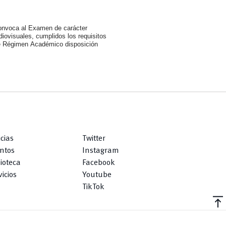
convoca al Examen de carácter
iovisuales, cumplidos los requisitos
e
Régimen
Académico
disposición
icias
Twitter
ntos
Instagram
lioteca
Facebook
icios
Youtube
TikTok
vertical_align_top