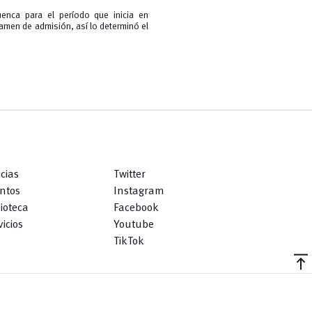
uenca para el período que inicia en
amen de admisión, así lo determinó el
icias
Twitter
ntos
Instagram
lioteca
Facebook
icios
Youtube
TikTok
vertical_align_top