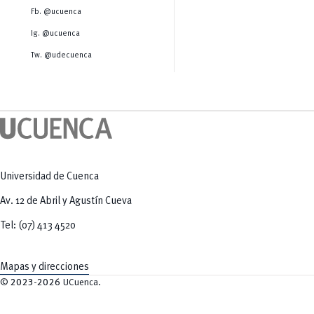
Salud Humana y Bienestar
Radio Universitaria
Fb. @ucuenca
Tecnologías
Salud
y Agropecuarias
Sostenibilidad
Ig. @ucuenca
Vinculación
Tw. @udecuenca
Universidad de Cuenca
Av. 12 de Abril y Agustín Cueva
Tel: (07) 413 4520
Mapas y direcciones
©
2023-2026
UCuenca.