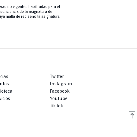
ras no vigentes habilitadas para el
suficiencia de la asignatura de
uya malla de rediseño la asignatura
icias
Twitter
ntos
Instagram
lioteca
Facebook
icios
Youtube
TikTok
vertical_align_top