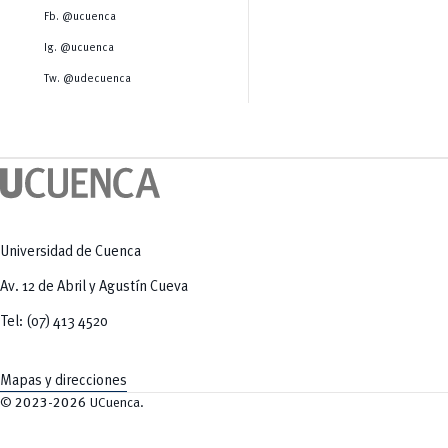
Salud Humana y Bienestar
Radio Universitaria
Fb. @ucuenca
Tecnologías
Salud
y Agropecuarias
Sostenibilidad
Ig. @ucuenca
Vinculación
Tw. @udecuenca
Universidad de Cuenca
Av. 12 de Abril y Agustín Cueva
Tel: (07) 413 4520
Mapas y direcciones
©
2023-2026
UCuenca.