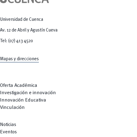
Tecnologías
MOVERU
y Agropecuarias
Posgrados
Radio Universitaria
Salud
Universidad de Cuenca
Sostenibilidad
Vinculación
Av. 12 de Abril y Agustín Cueva
Tel: (07) 413 4520
Mapas y direcciones
Oferta Académica
Investigación e innovación
Innovación Educativa
Vinculación
Noticias
Eventos