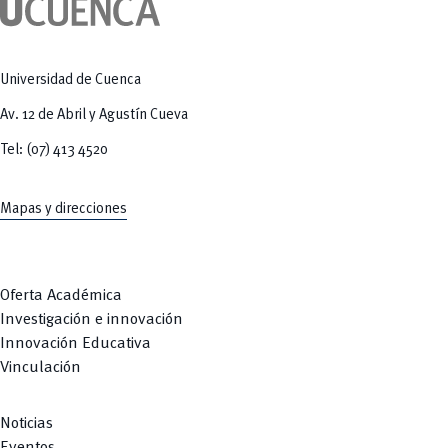
Tecnologías
MOVERU
y Agropecuarias
Posgrados
Radio Universitaria
Salud
Sostenibilidad
Universidad de Cuenca
Vinculación
Av. 12 de Abril y Agustín Cueva
Tel: (07) 413 4520
Mapas y direcciones
Oferta Académica
Investigación e innovación
Innovación Educativa
Vinculación
Noticias