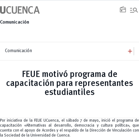
Saltar
manage_search
al
radio
contenido
Comunicación
add
Comunicación
add
Comunicación
Equipo
add
FEUE motivó programa de
Congresos
Servicios
Arquitectura
add
capacitación para representantes
Noticias
Artes y Humanidades
Academia
add
C. Sociales, Periodismo, Información y Derecho; Administración y Servicios
Eventos
estudiantiles
ACORDES
C.Sociales
Academia
Admisión
Educación
Ciencia y Tecnología
Artes
Educación, Artes y Humanidades
Culturales
Bienestar
Industria y Construcción
Deportivos
Cultura
Ingeniería
Foro
Deportes
Ingeniería Industria y Construcción
Gestión
Epicentro de innovación
Por iniciativa de la FEUE UCuenca, el sábado 7 de mayo, inició el programa de
INgenieriaIndustria y Construcción
Innovación
Género
capacitación «Alternativas al desarrollo, democracia y cultura política», que
Ingenierías
Investigación
Gestión
cuenta con el apoyo de Acordes y el respaldo de la Dirección de Vinculación con
Ingenierías, Tecnologías, Arquitectura, y Agropecuarias
Vinculación
Innovación
Salud Humana y Bienestar
la Sociedad de la Universidad de Cuenca.
Investigación