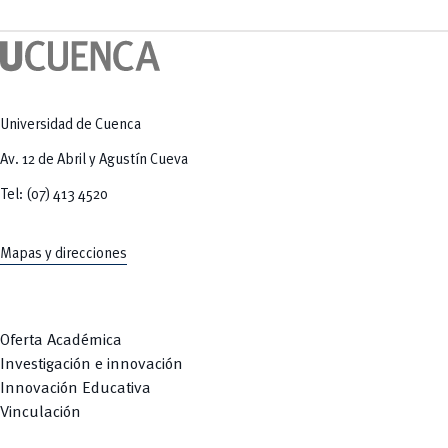
Tecnologías
MOVERU
y Agropecuarias
Posgrados
Radio Universitaria
Salud
Sostenibilidad
Vinculación
Universidad de Cuenca
Av. 12 de Abril y Agustín Cueva
Tel: (07) 413 4520
Mapas y direcciones
Oferta Académica
Investigación e innovación
Innovación Educativa
Vinculación