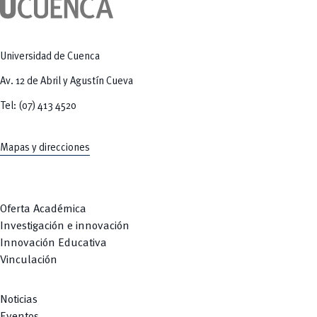
Tecnologías
MOVERU
y Agropecuarias
Posgrados
Radio Universitaria
Salud
Sostenibilidad
Universidad de Cuenca
Vinculación
Av. 12 de Abril y Agustín Cueva
Tel: (07) 413 4520
Mapas y direcciones
Oferta Académica
Investigación e innovación
Innovación Educativa
Vinculación
Noticias