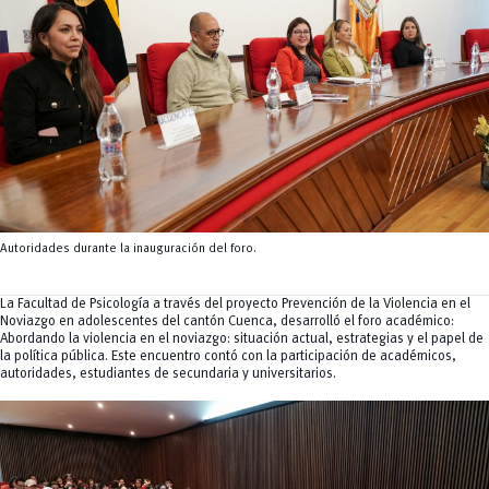
Tecnologías
MOVERU
y Agropecuarias
Posgrados
Radio Universitaria
Salud
Sostenibilidad
Vinculación
Autoridades durante la inauguración del foro.
La Facultad de Psicología a través del proyecto Prevención de la Violencia en el
Noviazgo en adolescentes del cantón Cuenca, desarrolló el foro académico:
Abordando la violencia en el noviazgo: situación actual, estrategias y el papel de
la política pública. Este encuentro contó con la participación de académicos,
autoridades, estudiantes de secundaria y universitarios.