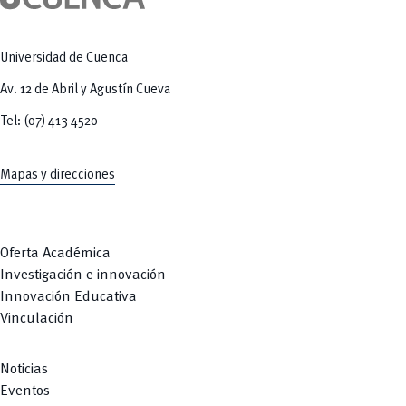
Tecnologías
MOVERU
y Agropecuarias
Posgrados
Radio Universitaria
Salud
Universidad de Cuenca
Sostenibilidad
Vinculación
Av. 12 de Abril y Agustín Cueva
Tel: (07) 413 4520
Mapas y direcciones
Oferta Académica
Investigación e innovación
Innovación Educativa
Vinculación
Noticias
Eventos