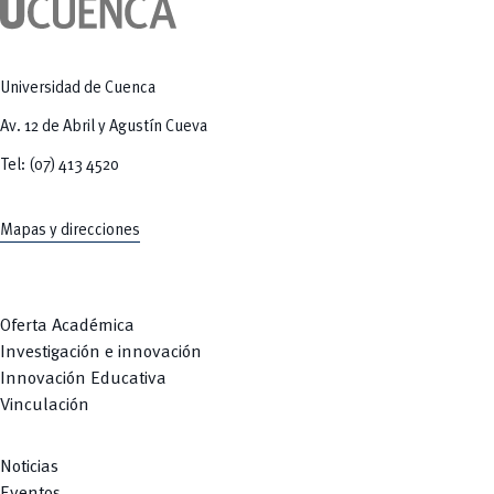
Tecnologías
MOVERU
y Agropecuarias
Posgrados
Radio Universitaria
Salud
Sostenibilidad
Universidad de Cuenca
Vinculación
Av. 12 de Abril y Agustín Cueva
Tel: (07) 413 4520
Mapas y direcciones
Oferta Académica
Investigación e innovación
Innovación Educativa
Vinculación
Noticias