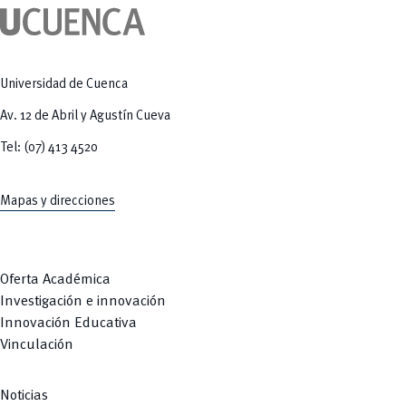
Tecnologías
MOVERU
y Agropecuarias
Posgrados
Radio Universitaria
Salud
Sostenibilidad
Vinculación
Universidad de Cuenca
Av. 12 de Abril y Agustín Cueva
Tel: (07) 413 4520
Mapas y direcciones
Oferta Académica
Investigación e innovación
Innovación Educativa
Vinculación
Noticias