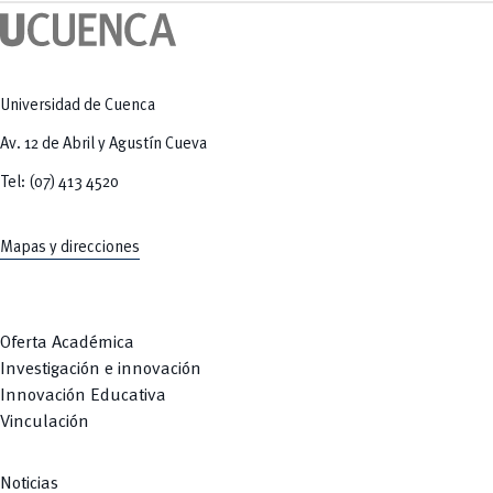
Tecnologías
MOVERU
y Agropecuarias
Posgrados
Radio Universitaria
Salud
Sostenibilidad
Vinculación
Universidad de Cuenca
Av. 12 de Abril y Agustín Cueva
Tel: (07) 413 4520
Mapas y direcciones
Oferta Académica
Investigación e innovación
Innovación Educativa
Vinculación
Noticias