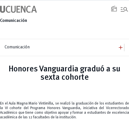
Saltar
manage_search
al
radio
contenido
Comunicación
add
Comunicación
add
Comunicación
Equipo
add
Honores Vanguardia graduó a su
Congresos
Servicios
Arquitectura
add
sexta cohorte
Noticias
Artes y Humanidades
Academia
add
C. Sociales, Periodismo, Información y Derecho; Administración y Servicios
Eventos
ACORDES
C.Sociales
Academia
Admisión
Educación
Ciencia y Tecnología
Artes
Educación, Artes y Humanidades
Culturales
Bienestar
Industria y Construcción
Deportivos
Cultura
En el Aula Magna Mario Vintimilla, se realizó la graduación de los estudiantes de
Ingeniería
Foro
Deportes
la VI cohorte del Programa Honores Vanguardia, iniciativa del Vicerrectorado
Ingeniería Industria y Construcción
Gestión
Epicentro de innovación
INgenieriaIndustria y Construcción
Académico que tiene como objetivo apoyar y formar a estudiantes de excelencia
Innovación
Género
Ingenierías
académica de las 12 facultades de la institución.
Investigación
Gestión
Ingenierías, Tecnologías, Arquitectura, y Agropecuarias
Vinculación
Innovación
Salud Humana y Bienestar
Investigación