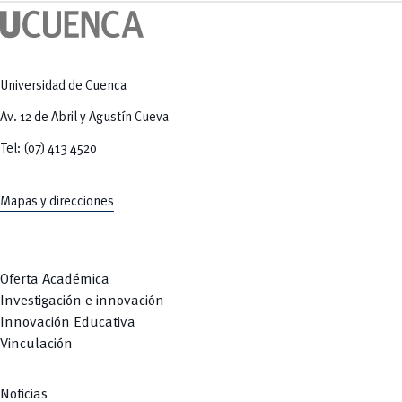
Tecnologías
MOVERU
y Agropecuarias
Posgrados
Radio Universitaria
Salud
Sostenibilidad
Vinculación
Universidad de Cuenca
Av. 12 de Abril y Agustín Cueva
Tel: (07) 413 4520
Mapas y direcciones
Oferta Académica
Investigación e innovación
Innovación Educativa
Vinculación
Noticias