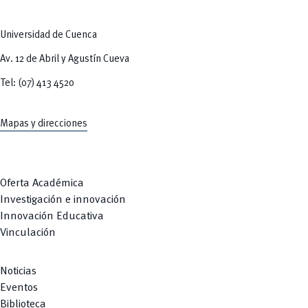
Tecnologías
MOVERU
y Agropecuarias
Posgrados
Radio Universitaria
Universidad de Cuenca
Salud
Sostenibilidad
Av. 12 de Abril y Agustín Cueva
Vinculación
Tel: (07) 413 4520
Mapas y direcciones
Oferta Académica
Investigación e innovación
Innovación Educativa
Vinculación
Noticias
Eventos
Biblioteca