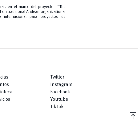
oral, en el marco del proyecto “The
d on traditional Andean organizational
o internacional para proyectos de
icias
Twitter
ntos
Instagram
lioteca
Facebook
icios
Youtube
TikTok
vertical_align_top