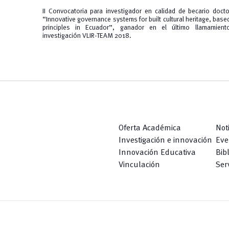
II Convocatoria para
investigador en calidad de becario doct
“Innovative governance systems for built cultural heritage, base
principles in Ecuador”, ganador en el último llamamient
investigación VLIR-TEAM 2018.
Oferta Académica
Not
Investigación e innovación
Eve
Innovación Educativa
Bib
Vinculación
Serv