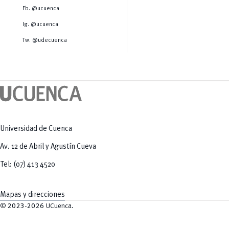
Salud Humana y Bienestar
Radio Universitaria
Fb. @ucuenca
Tecnologías
Salud
y Agropecuarias
Sostenibilidad
Ig. @ucuenca
Vinculación
Tw. @udecuenca
Universidad de Cuenca
Av. 12 de Abril y Agustín Cueva
Tel: (07) 413 4520
Mapas y direcciones
©
2023-2026
UCuenca.