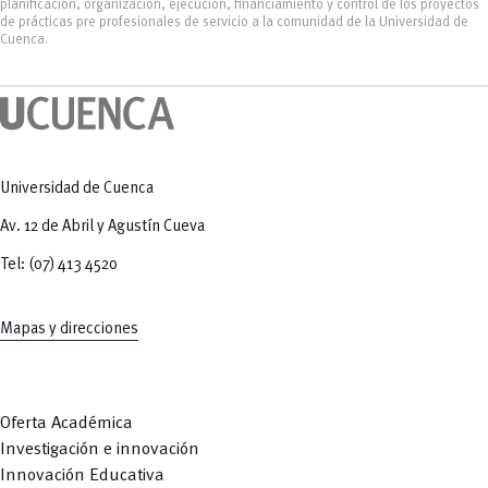
Tecnologías
planificación, organización, ejecución, financiamiento y control de los proyectos
MOVERU
y Agropecuarias
de prácticas pre profesionales de servicio a la comunidad de la Universidad de
Posgrados
Cuenca.
Radio Universitaria
Salud
Sostenibilidad
Vinculación
Universidad de Cuenca
Av. 12 de Abril y Agustín Cueva
Tel: (07) 413 4520
Mapas y direcciones
Oferta Académica
Investigación e innovación
Innovación Educativa