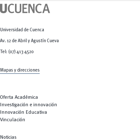
Tecnologías
MOVERU
y Agropecuarias
Posgrados
Radio Universitaria
Salud
Sostenibilidad
Vinculación
Universidad de Cuenca
Av. 12 de Abril y Agustín Cueva
Tel: (07) 413 4520
Mapas y direcciones
Oferta Académica
Investigación e innovación
Innovación Educativa
Vinculación
Noticias