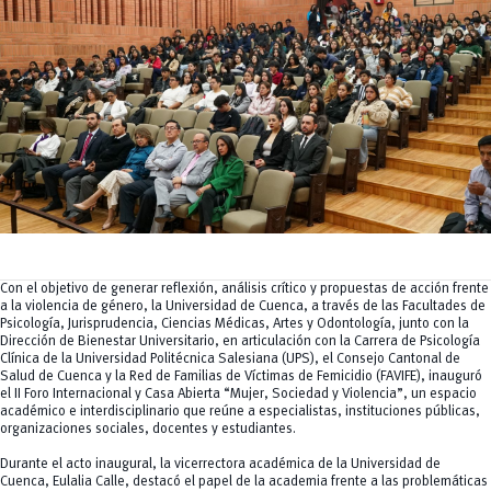
Tecnologías
MOVERU
y Agropecuarias
Posgrados
Radio Universitaria
Salud
Sostenibilidad
Vinculación
Con el objetivo de generar reflexión, análisis crítico y propuestas de acción frente
a la violencia de género, la Universidad de Cuenca, a través de las Facultades de
Psicología, Jurisprudencia, Ciencias Médicas, Artes y Odontología, junto con la
Dirección de Bienestar Universitario, en articulación con la Carrera de Psicología
Clínica de la Universidad Politécnica Salesiana (UPS), el Consejo Cantonal de
Salud de Cuenca y la Red de Familias de Víctimas de Femicidio (FAVIFE), inauguró
el II Foro Internacional y Casa Abierta “Mujer, Sociedad y Violencia”, un espacio
académico e interdisciplinario que reúne a especialistas, instituciones públicas,
organizaciones sociales, docentes y estudiantes.
Durante el acto inaugural, la vicerrectora académica de la Universidad de
Cuenca, Eulalia Calle, destacó el papel de la academia frente a las problemáticas