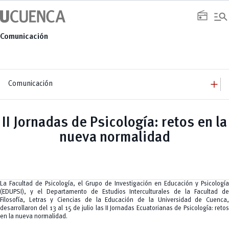
Saltar
manage_search
al
radio
contenido
Comunicación
add
Comunicación
add
Comunicación
Equipo
add
II Jornadas de Psicología: retos en la
Congresos
Servicios
Arquitectura
add
nueva normalidad
Noticias
Artes y Humanidades
Academia
add
C. Sociales, Periodismo, Información y Derecho; Administración y Servicios
Eventos
ACORDES
C.Sociales
Academia
Admisión
Educación
Ciencia y Tecnología
Artes
Educación, Artes y Humanidades
Culturales
Bienestar
Industria y Construcción
Deportivos
Cultura
La Facultad de Psicología, el Grupo de Investigación en Educación y Psicología
Ingeniería
Foro
Deportes
(EDUPSI), y el Departamento de Estudios Interculturales de la Facultad de
Ingeniería Industria y Construcción
Gestión
Epicentro de innovación
INgenieriaIndustria y Construcción
Filosofía, Letras y Ciencias de la Educación de la Universidad de Cuenca,
Innovación
Género
Ingenierías
desarrollaron del 13 al 15 de julio las II Jornadas Ecuatorianas de Psicología: retos
Investigación
Gestión
Ingenierías, Tecnologías, Arquitectura, y Agropecuarias
en la nueva normalidad.
Vinculación
Innovación
Salud Humana y Bienestar
Investigación