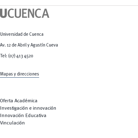
Tecnologías
MOVERU
y Agropecuarias
Posgrados
Radio Universitaria
Salud
Sostenibilidad
Vinculación
Universidad de Cuenca
Av. 12 de Abril y Agustín Cueva
Tel: (07) 413 4520
Mapas y direcciones
Oferta Académica
Investigación e innovación
Innovación Educativa
Vinculación