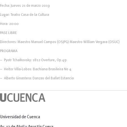
Tecnologías
MOVERU
y Agropecuarias
Fecha: Jueves 21 de marzo 2019
Posgrados
Radio Universitaria
Lugar: Teatro Casa de la Cultura
Salud
Sostenibilidad
Hora: 20:00
Vinculación
PASE LIBRE
Directores: Maestro Manuel Campos (OSJPG) Maestro William Vergara (OSUC)
PROGRAMA
– Pyotr Tchaikovsky:
1812 Overture, Op.49
– Heitor Villa-Lobos:
Bachiana Brasileira No 4
– Alberto Ginastera:
Danzas del Ballet Estancia
Universidad de Cuenca