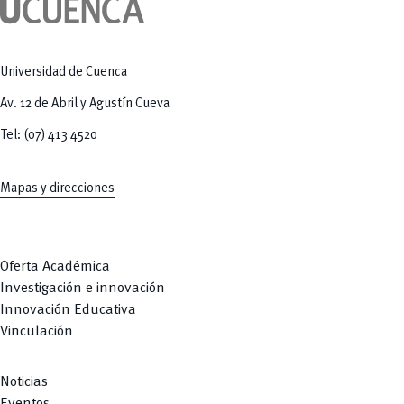
Tecnologías
MOVERU
y Agropecuarias
Posgrados
Radio Universitaria
Salud
Sostenibilidad
Universidad de Cuenca
Vinculación
Av. 12 de Abril y Agustín Cueva
Tel: (07) 413 4520
Mapas y direcciones
Oferta Académica
Investigación e innovación
Innovación Educativa
Vinculación
Noticias