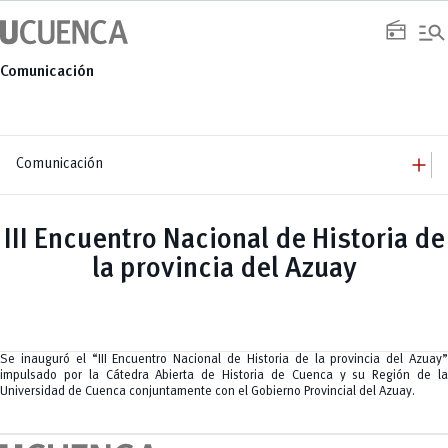
Saltar
manage_search
al
radio
contenido
Comunicación
add
Comunicación
add
Comunicación
Equipo
add
III Encuentro Nacional de Historia de
Congresos
Servicios
Arquitectura
add
la provincia del Azuay
Noticias
Artes y Humanidades
Academia
add
C. Sociales, Periodismo, Información y Derecho; Administración y Servicios
Eventos
ACORDES
C.Sociales
Academia
Admisión
Educación
Ciencia y Tecnología
Artes
Educación, Artes y Humanidades
Culturales
Bienestar
Industria y Construcción
Deportivos
Cultura
Se inauguró el “III Encuentro Nacional de Historia de la provincia del Azuay”
Ingeniería
Foro
Deportes
impulsado por la Cátedra Abierta de Historia de Cuenca y su Región de la
Ingeniería Industria y Construcción
Gestión
Epicentro de innovación
INgenieriaIndustria y Construcción
Universidad de Cuenca conjuntamente con el Gobierno Provincial del Azuay.
Innovación
Género
Ingenierías
Investigación
Gestión
Ingenierías, Tecnologías, Arquitectura, y Agropecuarias
Vinculación
Innovación
Salud Humana y Bienestar
Investigación