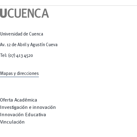
Tecnologías
MOVERU
y Agropecuarias
Posgrados
Radio Universitaria
Salud
Sostenibilidad
Vinculación
Universidad de Cuenca
Av. 12 de Abril y Agustín Cueva
Tel: (07) 413 4520
Mapas y direcciones
Oferta Académica
Investigación e innovación
Innovación Educativa
Vinculación