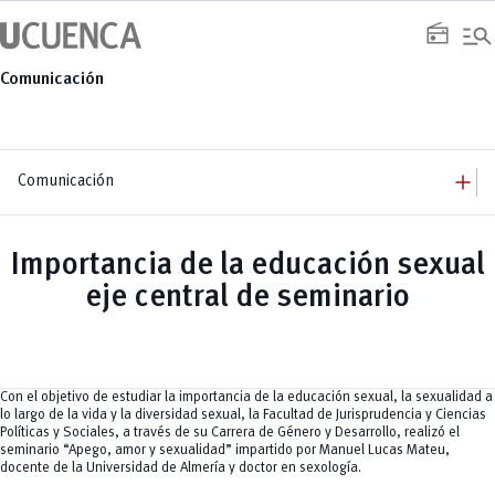
Saltar
manage_search
al
radio
contenido
Comunicación
add
Comunicación
add
Comunicación
Equipo
add
Importancia de la educación sexual
Congresos
Servicios
Arquitectura
add
eje central de seminario
Noticias
Artes y Humanidades
Academia
add
C. Sociales, Periodismo, Información y Derecho; Administración y Servicios
Eventos
ACORDES
C.Sociales
Academia
Admisión
Educación
Ciencia y Tecnología
Artes
Educación, Artes y Humanidades
Culturales
Bienestar
Industria y Construcción
Deportivos
Cultura
Con el objetivo de estudiar la importancia de la educación sexual, la sexualidad a
Ingeniería
Foro
Deportes
lo largo de la vida y la diversidad sexual, la Facultad de Jurisprudencia y Ciencias
Ingeniería Industria y Construcción
Gestión
Epicentro de innovación
INgenieriaIndustria y Construcción
Políticas y Sociales, a través de su Carrera de Género y Desarrollo, realizó el
Innovación
Género
Ingenierías
seminario “Apego, amor y sexualidad” impartido por Manuel Lucas Mateu,
Investigación
Gestión
Ingenierías, Tecnologías, Arquitectura, y Agropecuarias
docente de la Universidad de Almería y doctor en sexología.
Vinculación
Innovación
Salud Humana y Bienestar
Investigación