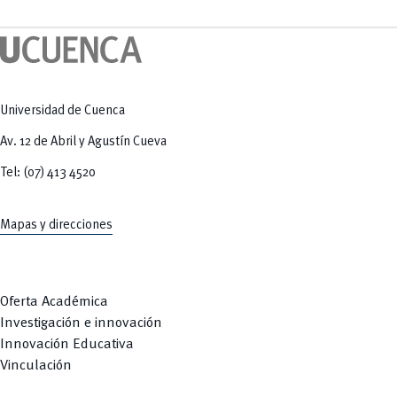
Tecnologías
MOVERU
y Agropecuarias
Posgrados
Radio Universitaria
Salud
Sostenibilidad
Vinculación
Universidad de Cuenca
Av. 12 de Abril y Agustín Cueva
Tel: (07) 413 4520
Mapas y direcciones
Oferta Académica
Investigación e innovación
Innovación Educativa
Vinculación