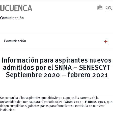
Saltar
manage_search
al
radio
contenido
Comunicación
add
Comunicación
add
Comunicación
Equipo
add
Información para aspirantes nuevos
Congresos
Servicios
Arquitectura
add
admitidos por el SNNA – SENESCYT
Noticias
Artes y Humanidades
Academia
add
C. Sociales, Periodismo, Información y Derecho; Administración y Servicios
Eventos
Septiembre 2020 – febrero 2021
ACORDES
C.Sociales
Academia
Admisión
Educación
Ciencia y Tecnología
Artes
Educación, Artes y Humanidades
Culturales
Bienestar
Industria y Construcción
Deportivos
Cultura
Ingeniería
Foro
Deportes
Ingeniería Industria y Construcción
Gestión
Epicentro de innovación
Se comunica a los aspirantes que obtuvieron cupo en las carreras de la
INgenieriaIndustria y Construcción
Innovación
Género
Universidad de Cuenca, para el periodo
SEPTIEMBRE 2020 –
FEBRERO 2021
, que
Ingenierías
Investigación
Gestión
deben cumplir los siguientes pasos para formalizar su matrícula en nuestra
Ingenierías, Tecnologías, Arquitectura, y Agropecuarias
Vinculación
Innovación
Salud Humana y Bienestar
institución:
Investigación