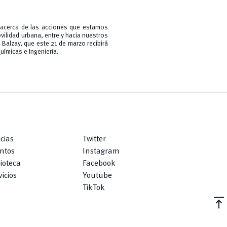
 acerca de las acciones que estamos
ovilidad urbana, entre y hacia nuestros
Balzay, que este 21 de marzo recibirá
uímicas e Ingeniería.
icias
Twitter
ntos
Instagram
lioteca
Facebook
icios
Youtube
TikTok
vertical_align_top