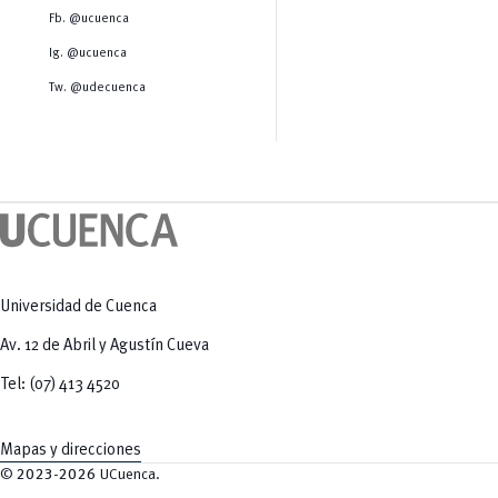
Salud Humana y Bienestar
Radio Universitaria
Fb. @ucuenca
Tecnologías
Salud
y Agropecuarias
Sostenibilidad
Ig. @ucuenca
Vinculación
Tw. @udecuenca
Universidad de Cuenca
Av. 12 de Abril y Agustín Cueva
Tel: (07) 413 4520
Mapas y direcciones
©
2023-2026
UCuenca.