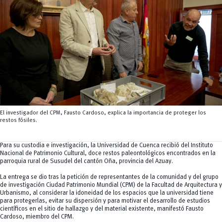
Tecnologías
MOVERU
y Agropecuarias
Posgrados
Radio Universitaria
Salud
Sostenibilidad
Vinculación
El investigador del CPM, Fausto Cardoso, explica la importancia de proteger los
restos fósiles.
Para su custodia e investigación, la Universidad de Cuenca recibió del Instituto
Nacional de Patrimonio Cultural, doce restos paleontológicos encontrados en la
parroquia rural de Susudel del cantón Oña, provincia del Azuay.
La entrega se dio tras la petición de representantes de la comunidad y del grupo
de investigación Ciudad Patrimonio Mundial (CPM) de la Facultad de Arquitectura y
Urbanismo, al considerar la idoneidad de los espacios que la universidad tiene
para protegerlas, evitar su dispersión y para motivar el desarrollo de estudios
científicos en el sitio de hallazgo y del material existente, manifestó Fausto
Cardoso, miembro del CPM.