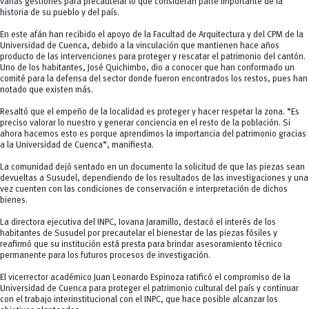
varias gestiones para precautelar lo que consideran parte importante de la
historia de su pueblo y del país.
En este afán han recibido el apoyo de la Facultad de Arquitectura y del CPM de la
Universidad de Cuenca, debido a la vinculación que mantienen hace años
producto de las intervenciones para proteger y rescatar el patrimonio del cantón.
Uno de los habitantes, José Quichimbo, dio a conocer que han conformado un
comité para la defensa del sector donde fueron encontrados los restos, pues han
notado que existen más.
Resaltó que el empeño de la localidad es proteger y hacer respetar la zona. “Es
preciso valorar lo nuestro y generar conciencia en el resto de la población. Si
ahora hacemos esto es porque aprendimos la importancia del patrimonio gracias
a la Universidad de Cuenca”, manifiesta.
La comunidad dejó sentado en un documento la solicitud de que las piezas sean
devueltas a Susudel, dependiendo de los resultados de las investigaciones y una
vez cuenten con las condiciones de conservación e interpretación de dichos
bienes.
La directora ejecutiva del INPC, Iovana Jaramillo, destacó el interés de los
habitantes de Susudel por precautelar el bienestar de las piezas fósiles y
reafirmó que su institución está presta para brindar asesoramiento técnico
permanente para los futuros procesos de investigación.
El vicerrector académico Juan Leonardo Espinoza ratificó el compromiso de la
Universidad de Cuenca para proteger el patrimonio cultural del país y continuar
con el trabajo interinstitucional con el INPC, que hace posible alcanzar los