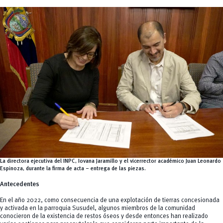
La directora ejecutiva del INPC, Iovana Jaramillo y el vicerrector académico Juan Leonardo
Espinoza, durante la firma de acta – entrega de las piezas.
Antecedentes
En el año 2022, como consecuencia de una explotación de tierras concesionada
y activada en la parroquia Susudel, algunos miembros de la comunidad
conocieron de la existencia de restos óseos y desde entonces han realizado