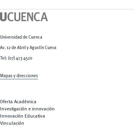
Tecnologías
MOVERU
y Agropecuarias
Posgrados
Radio Universitaria
Salud
Sostenibilidad
Vinculación
Universidad de Cuenca
Av. 12 de Abril y Agustín Cueva
Tel: (07) 413 4520
Mapas y direcciones
Oferta Académica
Investigación e innovación
Innovación Educativa
Vinculación