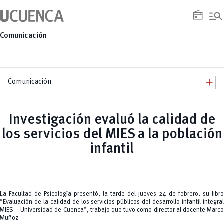
Saltar
manage_search
al
radio
contenido
Comunicación
add
Comunicación
add
Comunicación
Equipo
add
Investigación evaluó la calidad de
Congresos
Servicios
Arquitectura
add
los servicios del MIES a la población
Noticias
Artes y Humanidades
Academia
add
C. Sociales, Periodismo, Información y Derecho; Administración y Servicios
Eventos
infantil
ACORDES
C.Sociales
Academia
Admisión
Educación
Ciencia y Tecnología
Artes
Educación, Artes y Humanidades
Culturales
Bienestar
Industria y Construcción
Deportivos
Cultura
Ingeniería
Foro
Deportes
Ingeniería Industria y Construcción
Gestión
Epicentro de innovación
La Facultad de Psicología presentó, la tarde del jueves 24 de febrero, su libro
INgenieriaIndustria y Construcción
Innovación
Género
“Evaluación de la calidad de los servicios públicos del desarrollo infantil integral
Ingenierías
Investigación
Gestión
MIES – Universidad de Cuenca”, trabajo que tuvo como director al docente Marco
Ingenierías, Tecnologías, Arquitectura, y Agropecuarias
Vinculación
Innovación
Salud Humana y Bienestar
Muñoz.
Investigación