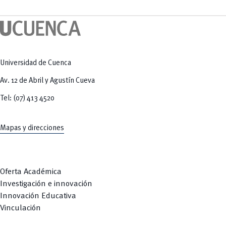
Tecnologías
MOVERU
y Agropecuarias
Posgrados
Radio Universitaria
Salud
Sostenibilidad
Vinculación
Universidad de Cuenca
Av. 12 de Abril y Agustín Cueva
Tel: (07) 413 4520
Mapas y direcciones
Oferta Académica
Investigación e innovación
Innovación Educativa
Vinculación