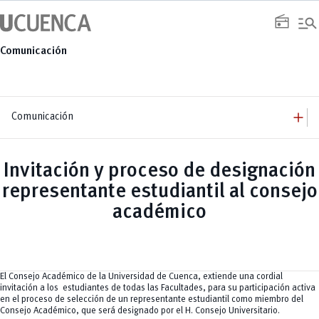
Saltar
manage_search
al
radio
contenido
Comunicación
add
Comunicación
add
Comunicación
Equipo
add
Invitación y proceso de designación
Congresos
Servicios
Arquitectura
add
representante estudiantil al consejo
Noticias
Artes y Humanidades
Academia
add
C. Sociales, Periodismo, Información y Derecho; Administración y Servicios
Eventos
académico
ACORDES
C.Sociales
Academia
Admisión
Educación
Ciencia y Tecnología
Artes
Educación, Artes y Humanidades
Culturales
Bienestar
Industria y Construcción
Deportivos
Cultura
Ingeniería
Foro
Deportes
Ingeniería Industria y Construcción
Gestión
Epicentro de innovación
El Consejo Académico de la Universidad de Cuenca, extiende una cordial
INgenieriaIndustria y Construcción
Innovación
Género
invitación a los estudiantes de todas las Facultades, para su participación activa
Ingenierías
Investigación
Gestión
en el proceso de selección de un representante estudiantil como miembro del
Ingenierías, Tecnologías, Arquitectura, y Agropecuarias
Vinculación
Innovación
Salud Humana y Bienestar
Consejo Académico, que será designado por el H. Consejo Universitario.
Investigación