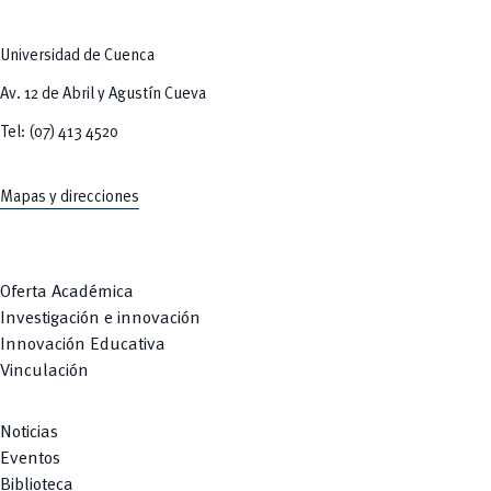
Tecnologías
MOVERU
y Agropecuarias
Posgrados
Radio Universitaria
Universidad de Cuenca
Salud
Sostenibilidad
Av. 12 de Abril y Agustín Cueva
Vinculación
Tel: (07) 413 4520
Mapas y direcciones
Oferta Académica
Investigación e innovación
Innovación Educativa
Vinculación
Noticias
Eventos
Biblioteca