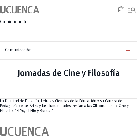
Saltar
manage_search
al
radio
contenido
Comunicación
add
Comunicación
add
Comunicación
Equipo
add
Jornadas de Cine y Filosofía
Congresos
Servicios
Arquitectura
add
Noticias
Artes y Humanidades
Academia
add
C. Sociales, Periodismo, Información y Derecho; Administración y Servicios
Eventos
ACORDES
C.Sociales
Academia
Admisión
Educación
Ciencia y Tecnología
Artes
La Facultad de Filosofía, Letras y Ciencias de la Educación y su Carrera de
Educación, Artes y Humanidades
Culturales
Bienestar
Industria y Construcción
Pedagogía de las Artes y las Humanidades invitan a las XII Jornadas de Cine y
Deportivos
Cultura
Ingeniería
Filosofía “El Yo, el Ello y Buñuel”.
Foro
Deportes
Ingeniería Industria y Construcción
Gestión
Epicentro de innovación
INgenieriaIndustria y Construcción
Innovación
Género
Ingenierías
Investigación
Gestión
Ingenierías, Tecnologías, Arquitectura, y Agropecuarias
Vinculación
Innovación
Salud Humana y Bienestar
Investigación