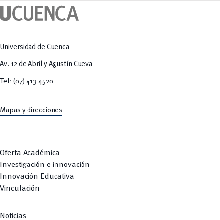
Tecnologías
MOVERU
y Agropecuarias
Posgrados
Radio Universitaria
Salud
Sostenibilidad
Vinculación
Universidad de Cuenca
Av. 12 de Abril y Agustín Cueva
Tel: (07) 413 4520
Mapas y direcciones
Oferta Académica
Investigación e innovación
Innovación Educativa
Vinculación
Noticias