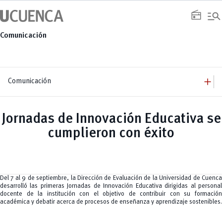
Saltar
manage_search
al
radio
contenido
Comunicación
add
Comunicación
add
Comunicación
Equipo
add
Jornadas de Innovación Educativa se
Congresos
Servicios
Arquitectura
add
cumplieron con éxito
Noticias
Artes y Humanidades
Academia
add
C. Sociales, Periodismo, Información y Derecho; Administración y Servicios
Eventos
ACORDES
C.Sociales
Academia
Admisión
Educación
Ciencia y Tecnología
Artes
Educación, Artes y Humanidades
Culturales
Bienestar
Industria y Construcción
Deportivos
Cultura
Del 7 al 9 de septiembre, la Dirección de Evaluación de la Universidad de Cuenca
Ingeniería
Foro
Deportes
desarrolló las primeras Jornadas de Innovación Educativa dirigidas al personal
Ingeniería Industria y Construcción
Gestión
Epicentro de innovación
INgenieriaIndustria y Construcción
docente de la institución con el objetivo de contribuir con su formación
Innovación
Género
Ingenierías
académica y debatir acerca de procesos de enseñanza y aprendizaje sostenibles.
Investigación
Gestión
Ingenierías, Tecnologías, Arquitectura, y Agropecuarias
Vinculación
Innovación
Salud Humana y Bienestar
Investigación