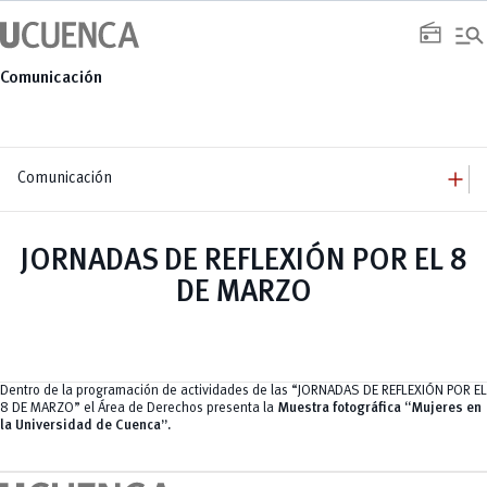
Saltar
manage_search
al
radio
contenido
Comunicación
add
Comunicación
add
Comunicación
Equipo
add
JORNADAS DE REFLEXIÓN POR EL 8
Congresos
Servicios
Arquitectura
add
DE MARZO
Noticias
Artes y Humanidades
Academia
add
C. Sociales, Periodismo, Información y Derecho; Administración y Servicios
Eventos
ACORDES
C.Sociales
Academia
Admisión
Educación
Ciencia y Tecnología
Artes
Educación, Artes y Humanidades
Culturales
Bienestar
Industria y Construcción
Deportivos
Cultura
Dentro de la programación de actividades de las “JORNADAS DE REFLEXIÓN POR EL
Ingeniería
Foro
Deportes
8 DE MARZO” el Área de Derechos presenta la
Muestra fotográfica “Mujeres en
Ingeniería Industria y Construcción
Gestión
Epicentro de innovación
INgenieriaIndustria y Construcción
la Universidad de Cuenca”.
Innovación
Género
Ingenierías
Investigación
Gestión
Ingenierías, Tecnologías, Arquitectura, y Agropecuarias
Vinculación
Innovación
Salud Humana y Bienestar
Investigación