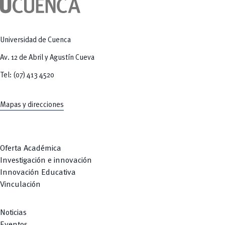
Tecnologías
MOVERU
y Agropecuarias
Posgrados
Radio Universitaria
Salud
Sostenibilidad
Universidad de Cuenca
Vinculación
Av. 12 de Abril y Agustín Cueva
Tel: (07) 413 4520
Mapas y direcciones
Oferta Académica
Investigación e innovación
Innovación Educativa
Vinculación
Noticias