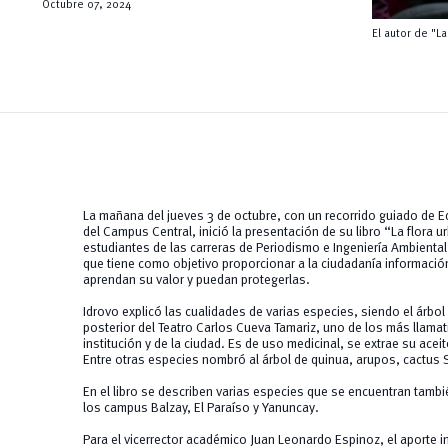
Octubre 07, 2024
El autor de "L
La mañana del jueves 3 de octubre, con un recorrido guiado de E
del Campus Central, inició la presentación de su libro “La flora 
estudiantes de las carreras de Periodismo e Ingeniería Ambienta
que tiene como objetivo proporcionar a la ciudadanía informació
aprendan su valor y puedan protegerlas.
Idrovo explicó las cualidades de varias especies, siendo el árbol 
posterior del Teatro Carlos Cueva Tamariz, uno de los más llamati
institución y de la ciudad. Es de uso medicinal, se extrae su ace
Entre otras especies nombró al árbol de quinua, arupos, cactus S
En el libro se describen varias especies que se encuentran tambi
los campus Balzay, El Paraíso y Yanuncay.
Para el vicerrector académico Juan Leonardo Espinoz, el aporte in