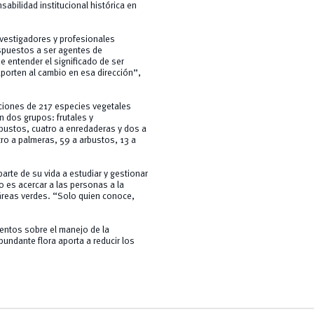
abilidad institucional histórica en
nvestigadores y profesionales
spuestos a ser agentes de
 entender el significado de ser
aporten al cambio en esa dirección”,
raciones de 217 especies vegetales
n dos grupos: frutales y
rbustos, cuatro a enredaderas y dos a
ro a palmeras, 59 a arbustos, 13 a
rte de su vida a estudiar y gestionar
ro es acercar a las personas a la
 áreas verdes. “Solo quien conoce,
mientos sobre el manejo de la
undante flora aporta a reducir los