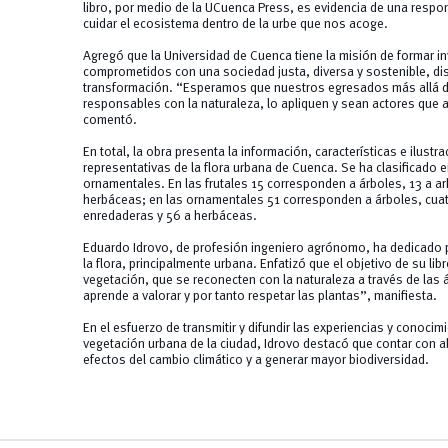
libro, por medio de la UCuenca Press, es evidencia de una respons
cuidar el ecosistema dentro de la urbe que nos acoge.
Agregó que la Universidad de Cuenca tiene la misión de formar i
comprometidos con una sociedad justa, diversa y sostenible, di
transformación. “Esperamos que nuestros egresados más allá de
responsables con la naturaleza, lo apliquen y sean actores que 
comentó.
En total, la obra presenta la información, características e ilust
representativas de la flora urbana de Cuenca. Se ha clasificado e
ornamentales. En las frutales 15 corresponden a árboles, 13 a a
herbáceas; en las ornamentales 51 corresponden a árboles, cuat
enredaderas y 56 a herbáceas.
Eduardo Idrovo, de profesión ingeniero agrónomo, ha dedicado pa
la flora, principalmente urbana. Enfatizó que el objetivo de su lib
vegetación, que se reconecten con la naturaleza a través de las
aprende a valorar y por tanto respetar las plantas”, manifiesta.
En el esfuerzo de transmitir y difundir las experiencias y conoci
vegetación urbana de la ciudad, Idrovo destacó que contar con ab
efectos del cambio climático y a generar mayor biodiversidad.