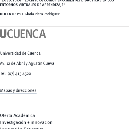
“
LA LECTURA Y ESCRITURA COMO HERRAMIENTAS DIDÁCTICAS EN LOS
Tecnologías
MOVERU
ENTORNOS VIRTUALES DE APRENDIZAJE”
y Agropecuarias
Posgrados
Radio Universitaria
DOCENTE:
PhD. Gloria Riera Rodríguez
Salud
Sostenibilidad
Vinculación
Universidad de Cuenca
Av. 12 de Abril y Agustín Cueva
Tel: (07) 413 4520
Mapas y direcciones
Oferta Académica
Investigación e innovación