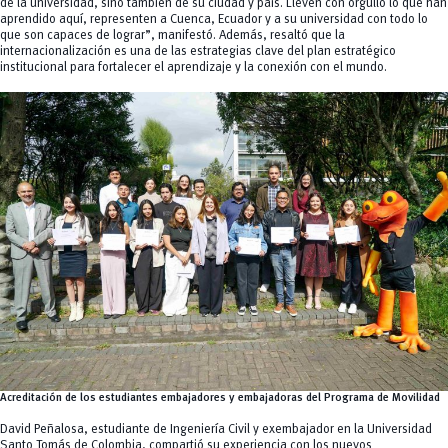
de la universidad, sino también de su ciudad y país. Lleven con orgullo lo que han
aprendido aquí, representen a Cuenca, Ecuador y a su universidad con todo lo
que son capaces de lograr”, manifestó. Además, resaltó que la
internacionalización es una de las estrategias clave del plan estratégico
institucional para fortalecer el aprendizaje y la conexión con el mundo.
Acreditación de los estudiantes embajadores y embajadoras del Programa de Movilidad
David Peñalosa, estudiante de Ingeniería Civil y exembajador en la Universidad
Santo Tomás de Colombia, compartió su experiencia con los nuevos