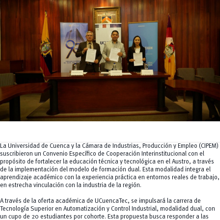
Tecnologías
MOVERU
y Agropecuarias
Posgrados
Radio Universitaria
Salud
Sostenibilidad
Vinculación
La Universidad de Cuenca y la Cámara de Industrias, Producción y Empleo (CIPEM)
suscribieron un Convenio Específico de Cooperación Interinstitucional con el
propósito de fortalecer la educación técnica y tecnológica en el Austro, a través
de la implementación del modelo de formación dual. Esta modalidad integra el
aprendizaje académico con la experiencia práctica en entornos reales de trabajo,
en estrecha vinculación con la industria de la región.
A través de la oferta académica de UCuencaTec, se impulsará la carrera de
Tecnología Superior en Automatización y Control Industrial, modalidad dual, con
un cupo de 20 estudiantes por cohorte. Esta propuesta busca responder a las