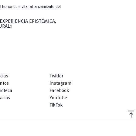
l honor de invitar al lanzamiento del
EXPERIENCIA EPISTÉMICA,
URAL»
icias
Twitter
ntos
Instagram
lioteca
Facebook
icios
Youtube
TikTok
vertical_align_top