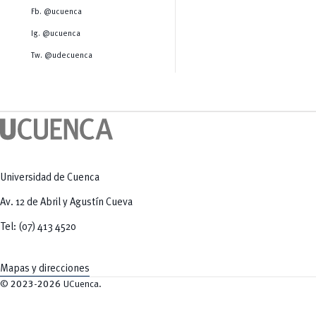
Salud Humana y Bienestar
Radio Universitaria
Fb. @ucuenca
Tecnologías
Salud
y Agropecuarias
Sostenibilidad
Ig. @ucuenca
Vinculación
Tw. @udecuenca
Universidad de Cuenca
Av. 12 de Abril y Agustín Cueva
Tel: (07) 413 4520
Mapas y direcciones
©
2023-2026
UCuenca.