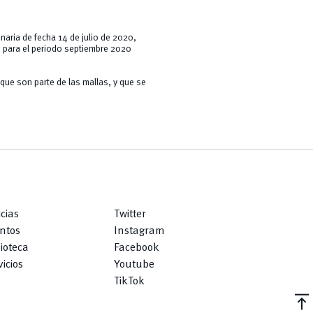
naria de fecha 14 de julio de 2020,
ón para el periodo septiembre 2020
que son parte de las mallas, y que se
icias
Twitter
ntos
Instagram
lioteca
Facebook
icios
Youtube
TikTok
vertical_align_top