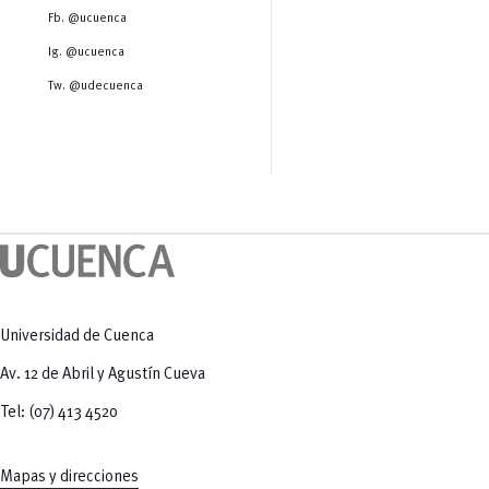
Salud Humana y Bienestar
Radio Universitaria
Fb. @ucuenca
Tecnologías
Salud
y Agropecuarias
Sostenibilidad
Ig. @ucuenca
Vinculación
Tw. @udecuenca
Universidad de Cuenca
Av. 12 de Abril y Agustín Cueva
Tel: (07) 413 4520
Mapas y direcciones