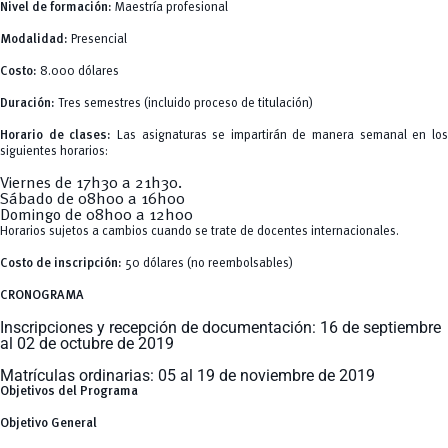
Tecnologías
Nivel de formación:
Maestría profesional
MOVERU
y Agropecuarias
Posgrados
Modalidad:
Presencial
Radio Universitaria
Salud
Costo:
8.000 dólares
Sostenibilidad
Vinculación
Duración:
Tres semestres (incluido proceso de titulación)
Horario de clases:
Las asignaturas se impartirán de manera semanal en lo
siguientes horarios:
Viernes de 17h30 a 21h30.
Sábado de 08h00 a 16h00
Domingo de 08h00 a 12h00
Horarios sujetos a cambios cuando se trate de docentes internacionales.
Costo de inscripción:
50 dólares (no reembolsables)
CRONOGRAMA
Inscripciones y recepción de documentación:
16 de septiembre
al 02 de octubre de 2019
Matrículas ordinarias:
05 al 19 de noviembre de 2019
Objetivos del Programa
Objetivo General