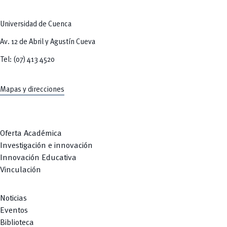
Tecnologías
MOVERU
y Agropecuarias
Posgrados
Radio Universitaria
Universidad de Cuenca
Salud
Sostenibilidad
Av. 12 de Abril y Agustín Cueva
Vinculación
Tel: (07) 413 4520
Mapas y direcciones
Oferta Académica
Investigación e innovación
Innovación Educativa
Vinculación
Noticias
Eventos
Biblioteca