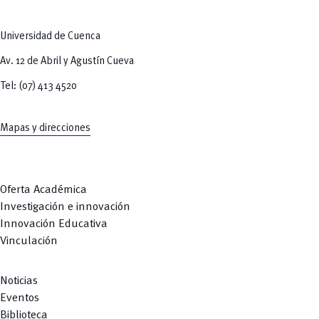
Tecnologías
MOVERU
y Agropecuarias
Posgrados
Radio Universitaria
Universidad de Cuenca
Salud
Sostenibilidad
Av. 12 de Abril y Agustín Cueva
Vinculación
Tel: (07) 413 4520
Mapas y direcciones
Oferta Académica
Investigación e innovación
Innovación Educativa
Vinculación
Noticias
Eventos
Biblioteca