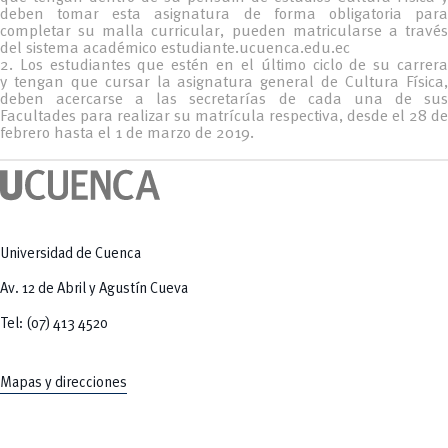
Tecnologías
deben tomar esta asignatura de forma obligatoria para
MOVERU
y Agropecuarias
Posgrados
completar su malla curricular, pueden matricularse a través
Radio Universitaria
del sistema académico estudiante.ucuenca.edu.ec
Salud
2. Los estudiantes que estén en el último ciclo de su carrera
Sostenibilidad
y tengan que cursar la asignatura general de Cultura Física,
Vinculación
deben acercarse a las secretarías de cada una de sus
Facultades para realizar su matrícula respectiva, desde el 28 de
febrero hasta el 1 de marzo de 2019.
Universidad de Cuenca
Av. 12 de Abril y Agustín Cueva
Tel: (07) 413 4520
Mapas y direcciones