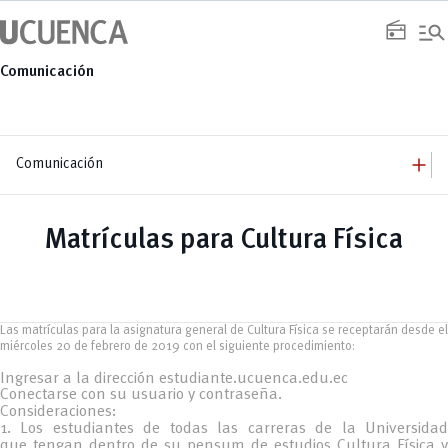
Saltar
manage_search
al
radio
contenido
Comunicación
add
Comunicación
add
Comunicación
Equipo
add
Matrículas para Cultura Física
Congresos
Servicios
Arquitectura
add
Noticias
Artes y Humanidades
Academia
add
C. Sociales, Periodismo, Información y Derecho; Administración y Servicios
Eventos
ACORDES
C.Sociales
Academia
Admisión
Educación
Ciencia y Tecnología
Artes
Las matrículas para la asignatura general de Cultura Física se receptarán desde el
Educación, Artes y Humanidades
Culturales
Bienestar
Industria y Construcción
miércoles 20 de febrero de 2019 con el siguiente procedimiento:
Deportivos
Cultura
Ingeniería
Foro
Deportes
Ingeniería Industria y Construcción
Ingresar a la dirección estudiante.ucuenca.edu.ec
Gestión
Epicentro de innovación
INgenieriaIndustria y Construcción
Conectarse con su usuario y contraseña.
Innovación
Género
Ingenierías
Consideraciones:
Investigación
Gestión
Ingenierías, Tecnologías, Arquitectura, y Agropecuarias
1. Los estudiantes de todas las carreras de la Universidad
Vinculación
Innovación
Salud Humana y Bienestar
que tengan dentro de su pensum de estudios Cultura Física y
Investigación